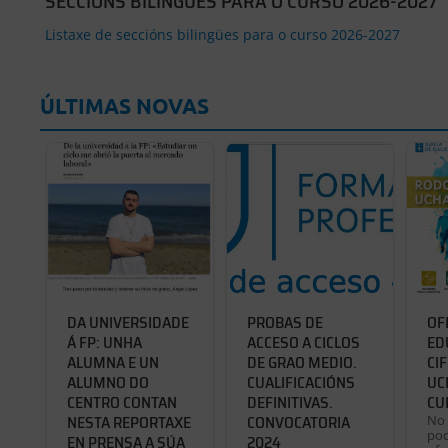
SECCIÓNS BILINGÜES PARA O CURSO 2026-2027
Listaxe de seccións bilingües para o curso 2026-2027
ÚLTIMAS NOVAS
DA UNIVERSIDADE
PROBAS DE
OF
Á FP: UNHA
ACCESO A CICLOS
ED
ALUMNA E UN
DE GRAO MEDIO.
CI
ALUMNO DO
CUALIFICACIÓNS
UC
CENTRO CONTAN
DEFINITIVAS.
CU
NESTA REPORTAXE
CONVOCATORIA
No 
po
EN PRENSA A SÚA
2024