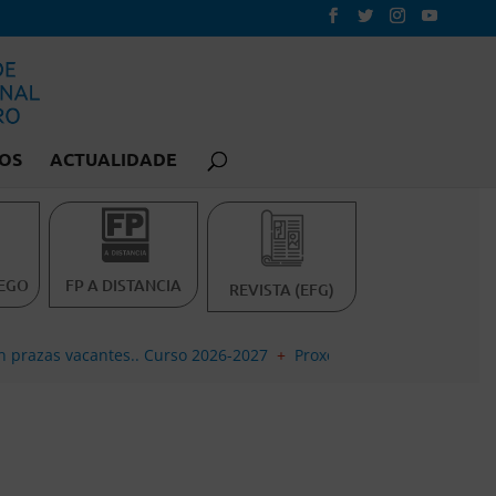
OS
ACTUALIDADE
EGO
FP A DISTANCIA
REVISTA (EFG)
antes.. Curso 2026-2027
+
Proxectos de formación do profesorado