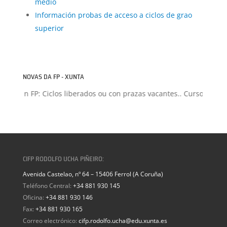
medio
Información probas de acceso a ciclos de grao
superior
NOVAS DA FP - XUNTA
misión FP: Ciclos liberados ou con prazas vacantes.. Curso 2026-2
CIFP RODOLFO UCHA PIÑEIRO:
Avenida Castelao, nº 64 – 15406 Ferrol (A Coruña)
Teléfono Central:
+34 881 930 145
Oficina:
+34 881 930 146
Fax:
+34 881 930 165
Correo electrónico:
cifp.rodolfo.ucha@edu.xunta.es