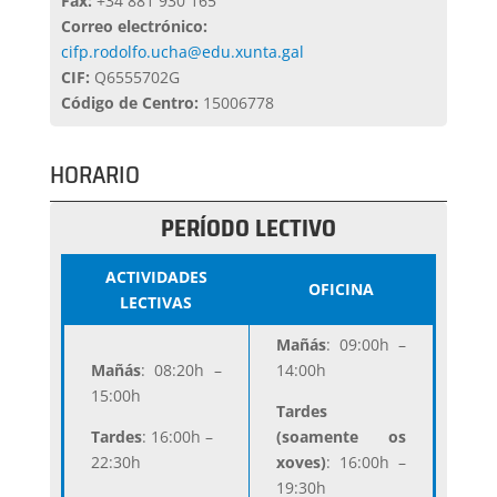
Fax:
+34 881 930 165
Correo electrónico:
cifp.rodolfo.ucha@edu.xunta.gal
CIF:
Q6555702G
Código de Centro:
15006778
HORARIO
PERÍODO LECTIVO
ACTIVIDADES
OFICINA
LECTIVAS
Mañás
: 09:00h –
Mañás
: 08:20h –
14:00h
15:00h
Tardes
Tardes
: 16:00h –
(soamente os
22:30h
xoves)
: 16:00h –
19:30h