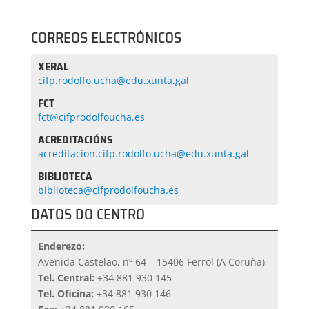
CORREOS ELECTRÓNICOS
XERAL
cifp.rodolfo.ucha@edu.xunta.gal
FCT
fct@cifprodolfoucha.es
ACREDITACIÓNS
acreditacion.cifp.rodolfo.ucha@edu.xunta.gal
BIBLIOTECA
biblioteca@cifprodolfoucha.es
DATOS DO CENTRO
Enderezo:
Avenida Castelao, nº 64 – 15406 Ferrol (A Coruña)
Tel. Central:
+34 881 930 145
Tel. Oficina:
+34 881 930 146