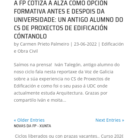
A FP COTIZA Á ALZA COMO OPCIÓN
FORMATIVA ANTES E DESPOIS DA
UNIVERSIDADE: UN ANTIGO ALUMNO DO
CS DE PROXECTOS DE EDIFICACIÓN
CÓNTANOLO
by
Carmen Prieto Palmeiro
|
23-06-2022
|
Edificación
e Obra Civil
Saímos na prensa! Iván Talegón, antigo alumno do
noso ciclo fala nesta reportaxe da Voz de Galicia
sobre a súa experiencia no CS de Proxectos de
Edificación e como foi o seu paso á UDC onde
actualmente estuda Arquitectura. Grazas por
compartilo Iván e moita...
« Older Entries
Next Entries »
NOVAS DA FP - XUNTA
: Ciclos liberados ou con prazas vacantes.. Curso 2026-2027
+
Pro