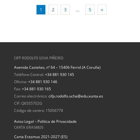
1
2
3
5
»
…
CIFP RODOLFO UCHA PIÑEIRO:
Avenida Castelao, nº 64 – 15406 Ferrol (A Coruña)
Teléfono Central:
+34 881 930 145
Oficina:
+34 881 930 146
Fax:
+34 881 930 165
Correo electrónico:
cifp.rodolfo.ucha@edu.xunta.es
CIF: Q6555702G
Código de centro: 15006778
Aviso Legal – Política de Privacidade
CARTA ERASMUS
Carta Erasmus 2021-2027 (ES)