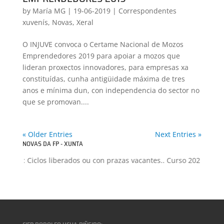
by
María MG
|
19-06-2019
|
Correspondentes
xuvenís
,
Novas
,
Xeral
O INJUVE convoca o Certame Nacional de Mozos
Emprendedores 2019 para apoiar a mozos que
lideran proxectos innovadores, para empresas xa
constituídas, cunha antigüidade máxima de tres
anos e mínima dun, con independencia do sector no
que se promovan....
« Older Entries
Next Entries »
NOVAS DA FP - XUNTA
 FP: Ciclos liberados ou con prazas vacantes.. Curso 2026-2027
+