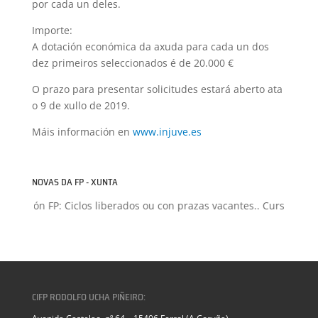
por cada un deles.
Importe:
A dotación económica da axuda para cada un dos
dez primeiros seleccionados é de 20.000 €
O prazo para presentar solicitudes estará aberto ata
o 9 de xullo de 2019.
Máis información en
www.injuve.es
NOVAS DA FP - XUNTA
misión FP: Ciclos liberados ou con prazas vacantes.. Curso 2026-2
CIFP RODOLFO UCHA PIÑEIRO: