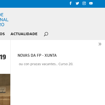
OS
ACTUALIDADE
19
NOVAS DA FP - XUNTA
s ou con prazas vacantes.. Curso 2026-2027
+
Proxectos de formac