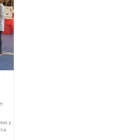
el
eas y
rca.