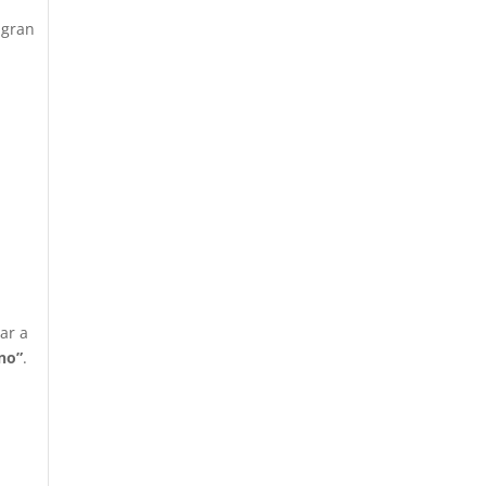
 gran
ar a
no”
.