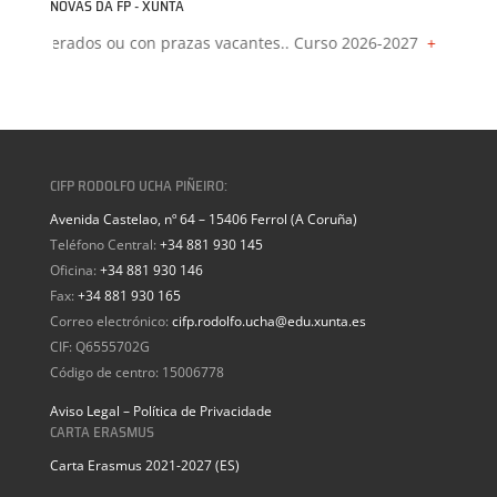
NOVAS DA FP - XUNTA
os liberados ou con prazas vacantes.. Curso 2026-2027
+
Proxecto
CIFP RODOLFO UCHA PIÑEIRO:
Avenida Castelao, nº 64 – 15406 Ferrol (A Coruña)
Teléfono Central:
+34 881 930 145
Oficina:
+34 881 930 146
Fax:
+34 881 930 165
Correo electrónico:
cifp.rodolfo.ucha@edu.xunta.es
CIF: Q6555702G
Código de centro: 15006778
Aviso Legal – Política de Privacidade
CARTA ERASMUS
Carta Erasmus 2021-2027 (ES)