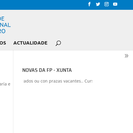
OS
ACTUALIDADE
NOVAS DA FP - XUNTA
s liberados ou con prazas vacantes.. Curso 2026-2027
+
Proxectos
aría e