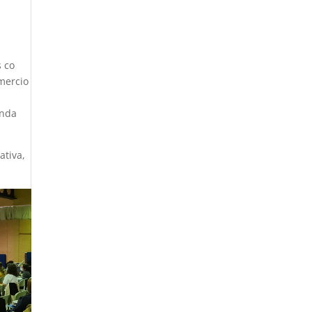
s co
omercio
enda
ativa,