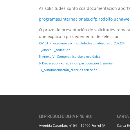
As solicitudes xunto coa documentación aporta
programas.internacionais.cifp.rodolfo.ucha@e
O prazo de presentación de solicitudes remat
que explica o procedemento de selección.
KA131_Procedemento_mobilidades_profesorado_237224
1_Anexo II_solicitude
5_Anexo VI_Compromiso viaxe ecolóxica
6_Declaración xurada non participación Erasmus
14_Autobaremación_criterios selección
CIFP RODOLFO UCHA PIÑEIRO:
CARTA
Avenida Castelao, nº 64 – 15406 Ferrol (A
Carta E