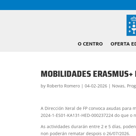
O CENTRO
OFERTA E
MOBILIDADES ERASMUS+ 
by
Roberto Romero
|
04-02-2026
|
Novas
,
Prog
A Dirección Xeral de FP convoca axudas para m
2024-1-ES01-KA131-HED-000237224 do que o no
As actividades durarán entre 2 e 5 días, poden
non poderán rematar despois o 26/07/2026.