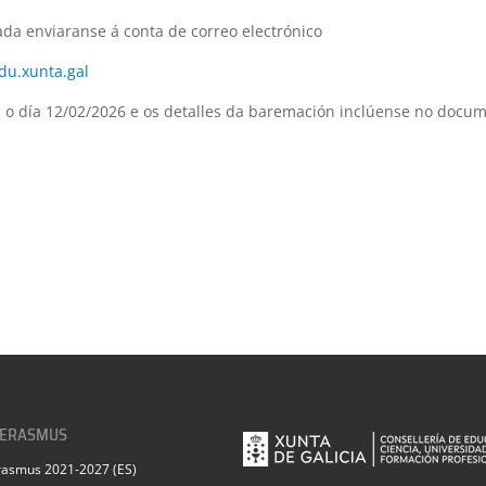
da enviaranse á conta de correo electrónico
du.xunta.gal
a o día 12/02/2026 e os detalles da baremación inclúense no docu
 ERASMUS
rasmus 2021-2027 (ES)