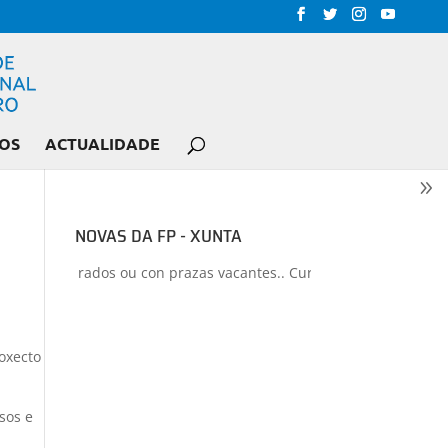
OS
ACTUALIDADE
NOVAS DA FP - XUNTA
iclos liberados ou con prazas vacantes.. Curso 2026-2027
+
Proxec
oxecto
sos e