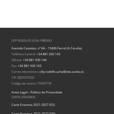
CIFP RODOLFO UCHA PIÑEIRO:
Avenida Castelao, nº 64 – 15406 Ferrol (A Coruña)
Teléfono Central:
+34 881 930 145
Oficina:
+34 881 930 146
Fax:
+34 881 930 165
Correo electrónico:
cifp.rodolfo.ucha@edu.xunta.es
CIF: Q6555702G
Código de centro: 15006778
Aviso Legal – Política de Privacidade
CARTA ERASMUS
Carta Erasmus 2021-2027 (ES)
Carta Erasmus 2021-2027 (EN)