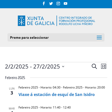
Preme para seleccionar
EVENTOS
NAV
NAVEGAC
2/2/2025
 - 
27/2/2025
Procurar
Lista
DE
DE
Select
VIS
Febreiro 2025
BUSCA
date.
DE
E
EVE
Febreiro 2025 - Horario: 04:30
-
Febreiro 2025 - Horario: 20:00
LUN
VISTAS
3
Viaxe á estación de esquí de San Isidro
DE
EVENTOS
Febreiro 2025 - Horario: 11:40
-
12:40
MAR