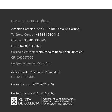
CIFP RODOLFO UCHA PIÑEIRO:
Avenida Castelao, nº 64 – 15406 Ferrol (A Coruña)
Teléfono Central:
+34 881 930 145
Oficina:
+34 881 930 146
Fax:
+34 881 930 165
Correo electrónico:
cifp.rodolfo.ucha@edu.xunta.es
CIF: Q6555702G
Código de centro: 15006778
Aviso Legal – Política de Privacidade
CARTA ERASMUS
Carta Erasmus 2021-2027 (ES)
Carta Erasmus 2021-2027 (EN)