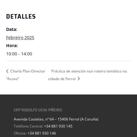
DETALLES
Data:
Febreiro 2025
Hora:
10:00 - 14:00
Charla Plan-Director
Práctica de atención nun roteiro temático na
“Acoso”
cidade de Ferrol
CIFP RODOLFO UCHA PIÑEIRO:
Avenida Castelao, nº 64 – 15406 Ferrol (A Coruña)
Teléfono Central:
+34 881 930 145
Oficina:
+34 881 930 146