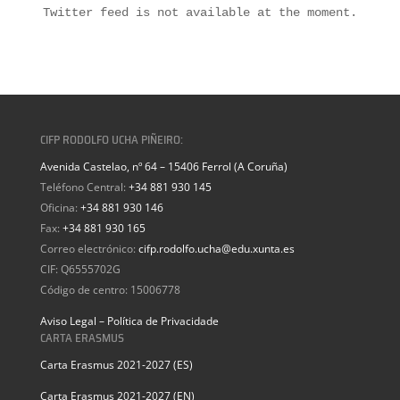
Twitter feed is not available at the moment.
CIFP RODOLFO UCHA PIÑEIRO:
Avenida Castelao, nº 64 – 15406 Ferrol (A Coruña)
Teléfono Central:
+34 881 930 145
Oficina:
+34 881 930 146
Fax:
+34 881 930 165
Correo electrónico:
cifp.rodolfo.ucha@edu.xunta.es
CIF: Q6555702G
Código de centro: 15006778
Aviso Legal – Política de Privacidade
CARTA ERASMUS
Carta Erasmus 2021-2027 (ES)
Carta Erasmus 2021-2027 (EN)