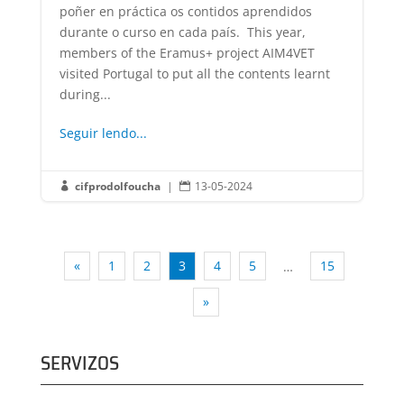
poñer en práctica os contidos aprendidos
durante o curso en cada país. This year,
members of the Eramus+ project AIM4VET
visited Portugal to put all the contents learnt
during...
Seguir lendo...
cifprodolfoucha
|
13-05-2024


«
1
2
3
4
5
15
…
»
SERVIZOS