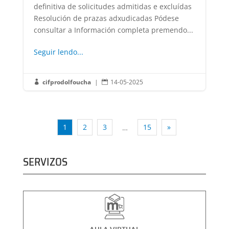
definitiva de solicitudes admitidas e excluídas
Resolución de prazas adxudicadas Pódese
consultar a Información completa premendo...
Seguir lendo...
cifprodolfoucha
|
14-05-2025


1
2
3
15
»
…
SERVIZOS