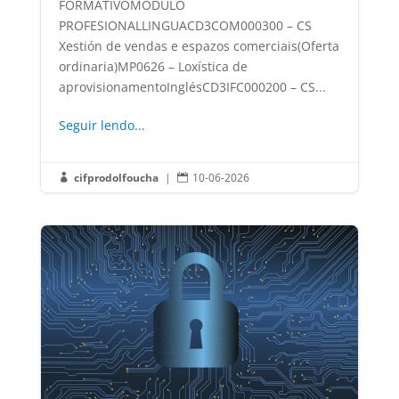
FORMATIVOMÓDULO
PROFESIONALLINGUACD3COM000300 – CS
Xestión de vendas e espazos comerciais(Oferta
ordinaria)MP0626 – Loxística de
aprovisionamentoInglésCD3IFC000200 – CS...
Seguir lendo...
cifprodolfoucha
|
10-06-2026

