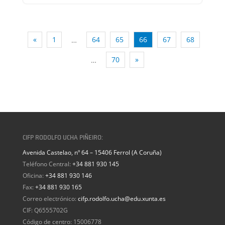
«
1
64
65
66
67
68
…
70
»
…
CIFP RODOLFO UCHA PIÑEIRO:
Avenida Castelao, nº 64 – 15406 Ferrol (A Coruña)
Teléfono Central:
+34 881 930 145
Oficina:
+34 881 930 146
Fax:
+34 881 930 165
Correo electrónico:
cifp.rodolfo.ucha@edu.xunta.es
CIF: Q6555702G
Código de centro: 15006778