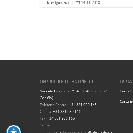
miguelrup
|
14-11-2018


CIFP RODOLFO UCHA PIÑEIRO:
CARTA
Avenida Castelao, nº 64 – 15406 Ferrol (A
Carta E
Coruña)
Carta E
Teléfono Central:
+34 881 930 145
Oficina:
+34 881 930 146
Fax:
+34 881 930 165
Correo
electrónico:
cifp.rodolfo.ucha@edu.xunta.es