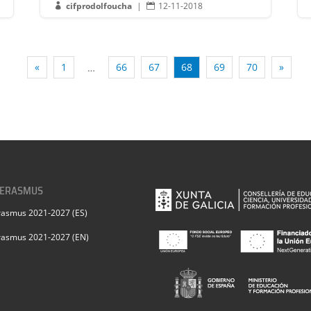
cifprodolfoucha
|
12-11-2018


«
1
66
67
68
69
70
»
…
 ERASMUS
rasmus 2021-2027 (ES)
rasmus 2021-2027 (EN)