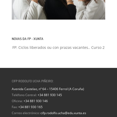
NOVAS DA FP - XUNTA
 FP: Ciclos liberados ou con prazas vacantes.. Curso 2026-2027
+
CIFP RODOLFO UCHA PIÑEIRO:
Avenida Castelao, nº 64 – 15406 Ferrol (A Coruña)
Teléfono Central:
+34 881 930 145
Oficina:
+34 881 930 146
Fax:
+34 881 930 165
Correo electrónico:
cifp.rodolfo.ucha@edu.xunta.es