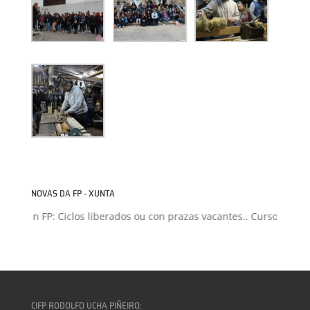
NOVAS DA FP - XUNTA
isión FP: Ciclos liberados ou con prazas vacantes.. Curso 2026-20
CIFP RODOLFO UCHA PIÑEIRO: