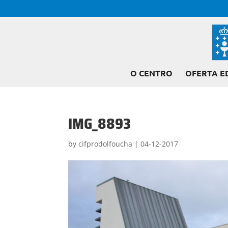
O CENTRO
OFERTA E
IMG_8893
by
cifprodolfoucha
|
04-12-2017