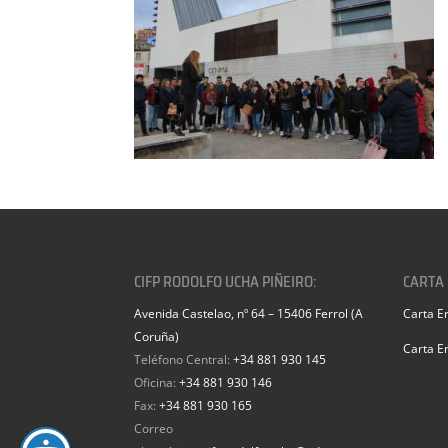
CIFP RODOLFO UCHA PIÑEIRO:
CARTA
Avenida Castelao, nº 64 – 15406 Ferrol (A
Carta E
Coruña)
Carta E
Teléfono Central:
+34 881 930 145
Oficina:
+34 881 930 146
Fax:
+34 881 930 165
Correo