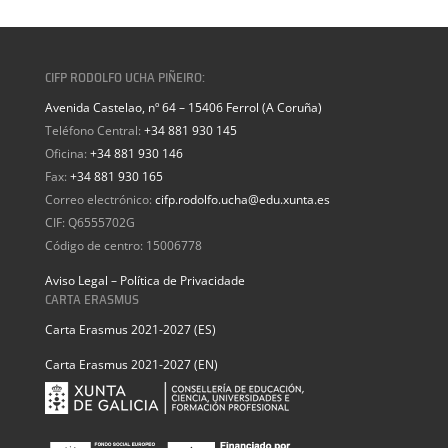
CIFP RODOLFO UCHA PIÑEIRO:
Avenida Castelao, nº 64 – 15406 Ferrol (A Coruña)
Teléfono Central:
+34 881 930 145
Oficina:
+34 881 930 146
Fax:
+34 881 930 165
Correo electrónico:
cifp.rodolfo.ucha@edu.xunta.es
CIF: Q6555702G
Código de centro: 15006778
Aviso Legal – Política de Privacidade
CARTA ERASMUS
Carta Erasmus 2021-2027 (ES)
Carta Erasmus 2021-2027 (EN)