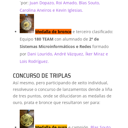
`por:
Juan Dopazo, Roi Amado, Blas Souto,
Carolina Aneiros e Kevin Iglesias.
Medalla de bronce
e terceiro clasificado:
Equipo
180 TEAM
con alumnado de
2º de
Sistemas Microinformáticos e Redes
formado
por
Dani Lourido, André Vázquez, Íker Miraz e
Lois Rodríguez.
CONCURSO DE TRIPLAS
Así mesmo, pero participando de xeito individual,
resolveuse o concurso de lanzamentos dende a liña
de tres puntos, onde se dilucidaron as medallas de
ouro, prata e bronce que resultaron ser para:
Medalla de ouro
e campión,
Blas Souto