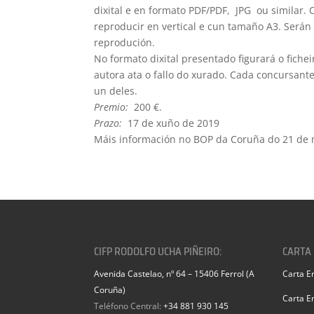
dixital e en formato PDF/PDF, JPG ou similar
reproducir en vertical e cun tamaño A3. Serán
reprodución.
No formato dixital presentado figurará o fich
autora ata o fallo do xurado. Cada concursan
un deles.
Premio:
200 €.
Prazo:
17 de xuño de 2019
Máis información no BOP da Coruña do 21 de 
CIFP RODOLFO UCHA PIÑEIRO:
CARTA
Avenida Castelao, nº 64 – 15406 Ferrol (A
Carta E
Coruña)
Carta E
Teléfono Central:
+34 881 930 145