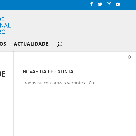
OS
ACTUALIDADE
DE
NOVAS DA FP - XUNTA
clos liberados ou con prazas vacantes.. Curso 2026-2027
+
Proxec