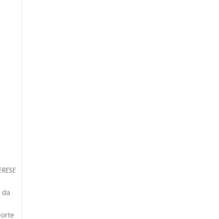
ERESE
l da
porte