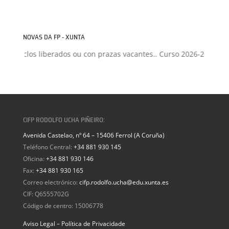
NOVAS DA FP - XUNTA
los liberados ou con prazas vacantes.. Curso 2026-2027
+
Proxect
CIFP RODOLFO UCHA PIÑEIRO:
Avenida Castelao, nº 64 – 15406 Ferrol (A Coruña)
Teléfono Central:
+34 881 930 145
Oficina:
+34 881 930 146
Fax:
+34 881 930 165
Correo electrónico:
cifp.rodolfo.ucha@edu.xunta.es
CIF: Q6555702G
Código de centro: 15006778
Aviso Legal – Política de Privacidade