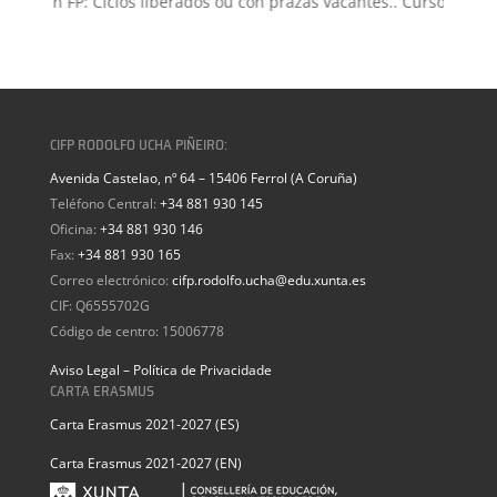
misión FP: Ciclos liberados ou con prazas vacantes.. Curso 2026-2
CIFP RODOLFO UCHA PIÑEIRO:
Avenida Castelao, nº 64 – 15406 Ferrol (A Coruña)
Teléfono Central:
+34 881 930 145
Oficina:
+34 881 930 146
Fax:
+34 881 930 165
Correo electrónico:
cifp.rodolfo.ucha@edu.xunta.es
CIF: Q6555702G
Código de centro: 15006778
Aviso Legal – Política de Privacidade
CARTA ERASMUS
Carta Erasmus 2021-2027 (ES)
Carta Erasmus 2021-2027 (EN)