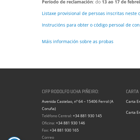
Período de reclamación
: do
13 ao 17 de febre
Listaxe provisional de persoas inscritas neste 
Instrucións para obter o código persoal de con
Máis información sobre as probas
CIFP RODOLFO UCHA PIÑEIRO:
CARTA
Avenida Castelao, nº 64 – 15406 Ferrol (A
Carta E
Coruña)
Carta E
Teléfono Central:
+34 881 930 145
Oficina:
+34 881 930 146
Fax:
+34 881 930 165
Correo