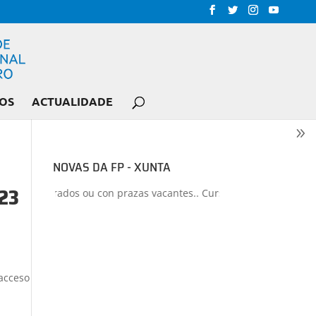
OS
ACTUALIDADE
NOVAS DA FP - XUNTA
023
iclos liberados ou con prazas vacantes.. Curso 2026-2027
+
Proxe
 acceso