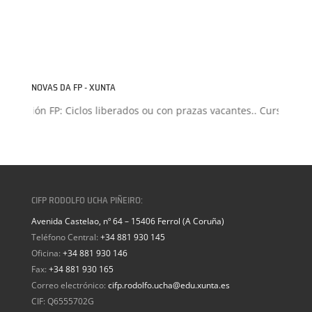
NOVAS DA FP - XUNTA
Admisión FP: Ciclos liberados ou con prazas vacantes.. Curso 2026
CIFP RODOLFO UCHA PIÑEIRO:
Avenida Castelao, nº 64 – 15406 Ferrol (A Coruña)
Teléfono Central:
+34 881 930 145
Oficina:
+34 881 930 146
Fax:
+34 881 930 165
Correo electrónico:
cifp.rodolfo.ucha@edu.xunta.es
CIF: Q6555702G