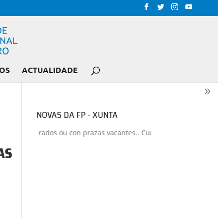
OS
ACTUALIDADE
NOVAS DA FP - XUNTA
los liberados ou con prazas vacantes.. Curso 2026-2027
+
Proxecto
AS