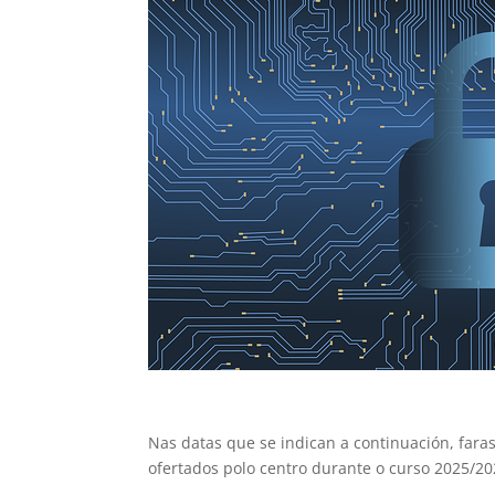
Nas datas que se indican a continuación, fara
ofertados polo centro durante o curso 2025/20