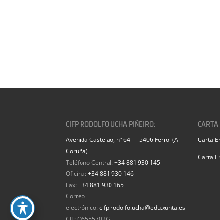
CIFP RODOLFO UCHA PIÑEIRO:
CARTA
Avenida Castelao, nº 64 – 15406 Ferrol (A
Carta E
Coruña)
Carta E
Teléfono Central:
+34 881 930 145
Oficina:
+34 881 930 146
Fax:
+34 881 930 165
Correo
electrónico:
cifp.rodolfo.ucha@edu.xunta.es
CIF: Q6555702G