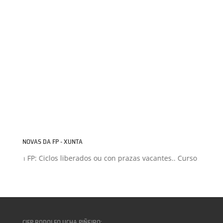
NOVAS DA FP - XUNTA
sión FP: Ciclos liberados ou con prazas vacantes.. Curso 2026-202
CIFP RODOLFO UCHA PIÑEIRO: