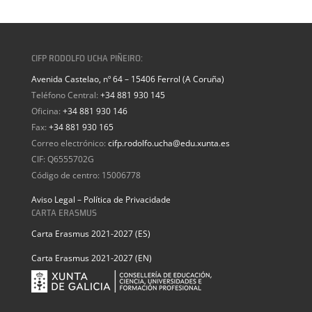
CIFP RODOLFO UCHA PIÑEIRO:
Avenida Castelao, nº 64 – 15406 Ferrol (A Coruña)
Teléfono Central:
+34 881 930 145
Oficina:
+34 881 930 146
Fax:
+34 881 930 165
Correo electrónico:
cifp.rodolfo.ucha@edu.xunta.es
CIF: Q6555702G
Código de centro: 15006778
Aviso Legal – Política de Privacidade
CARTA ERASMUS
Carta Erasmus 2021-2027 (ES)
Carta Erasmus 2021-2027 (EN)