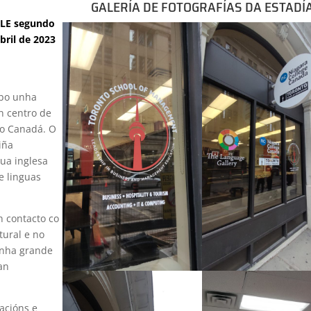
GALERÍA DE FOTOGRAFÍAS DA ESTADÍ
ALE segundo
bril de 2023
abo unha
n centro de
no Canadá. O
iña
gua inglesa
e linguas
n contacto co
tural e no
unha grande
tan
acións e