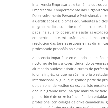
Intelixencia Empresarial, e tamén a outros co
Empresarial, Comportamento das Organizació
Desenvolvemento Personal e Profesional, cor
a Certificados e Diplomas equivalentes a ciclo
de grao medio e superior de Comercio e Mark
papel na aula foi observar e asistir ás explica
era pertinenente, misturándome ademáis co 
resolución das tarefas grupais e nas dinámica
profesorado propoñía na clase.
A docencia impartíase en quendas de mañá, t
nocturno de luns a xoves, deixando os venres 
alumnado puidese asistir a cursos de perfecc
idioma inglés, xa que na súa maioría o estuda
internacional, ó igual que grande parte do pr
do personal de xestión da escola. Isto encaixa 
daquela grande urbe, na que máis da metade
poboación é de orixe foránea. Puiden entablar
profesional con colegas de orixe canadiense, g
paquistaní, árabe ou siria, que poñían de seu