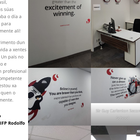
sil,
as súas
aba o día a
e para
mente alí!
brimento dun
vida a xentes
. Un país no
to e
n profesional
 competente
estou xa
 quen o
lmente.
Sir Guy Carlenton Seco
o
School
IFP Rodolfo