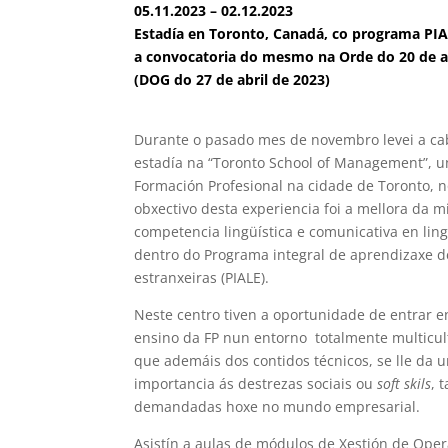
05.11.2023 – 02.12.2023
Estadía en Toronto, Canadá, co programa PI
a convocatoria do mesmo na Orde do 20 de a
(DOG do 27 de abril de 2023)
Durante o pasado mes de novembro levei a c
estadía na “Toronto School of Management”, u
Formación Profesional na cidade de Toronto, 
obxectivo desta experiencia foi a mellora da m
competencia lingüística e comunicativa en lin
dentro do Programa integral de aprendizaxe d
estranxeiras (PIALE).
Neste centro tiven a oportunidade de entrar e
ensino da FP nun entorno totalmente multicul
que ademáis dos contidos técnicos, se lle da 
importancia ás destrezas sociais ou
soft skils
, 
demandadas hoxe no mundo empresarial.
Asistín a aulas de módulos de Xestión de Oper