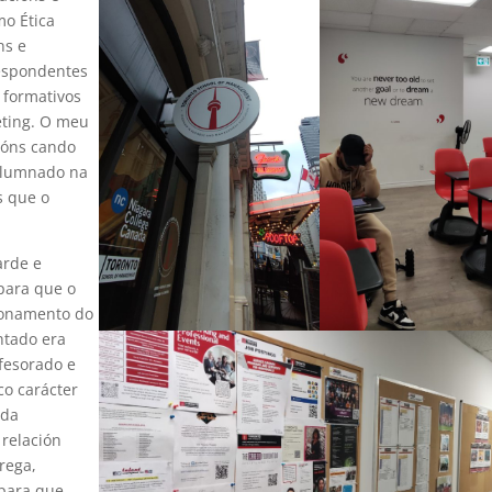
mo Ética
ns e
respondentes
s formativos
eting. O meu
cións cando
alumnado na
s que o
arde e
para que o
ionamento do
ntado era
ofesorado e
co carácter
 da
 relación
rega,
 para que