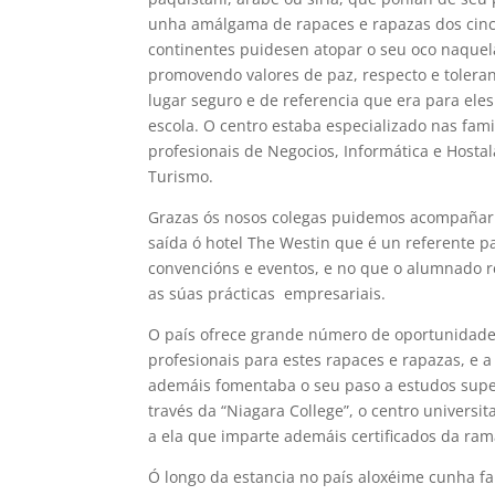
unha amálgama de rapaces e rapazas dos cin
continentes puidesen atopar o seu oco naque
promovendo valores de paz, respecto e tolera
lugar seguro e de referencia que era para eles 
escola. O centro estaba especializado nas fami
profesionais de Negocios, Informática e Hostal
Turismo.
Grazas ós nosos colegas puidemos acompañar
saída ó hotel The Westin que é un referente p
convencións e eventos, e no que o alumnado r
as súas prácticas empresariais.
O país ofrece grande número de oportunidad
profesionais para estes rapaces e rapazas, e a
ademáis fomentaba o seu paso a estudos supe
través da “Niagara College”, o centro universit
a ela que imparte ademáis certificados da rama
Ó longo da estancia no país aloxéime cunha fa