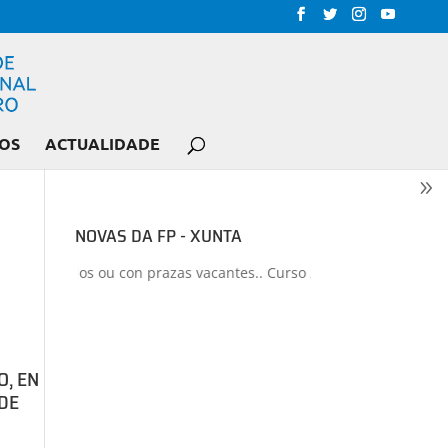
OS
ACTUALIDADE
NOVAS DA FP - XUNTA
dos ou con prazas vacantes.. Curso 2026-2027
+
Proxectos de form
O, EN
 DE