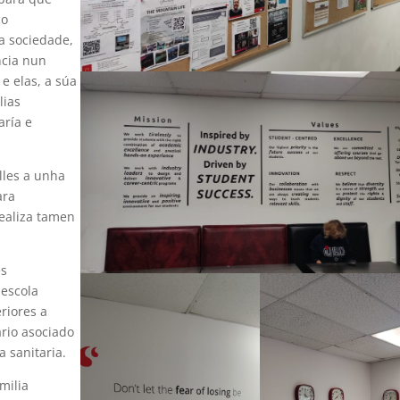
co
la sociedade,
ncia nun
e elas, a súa
lias
aría e
lles a unha
ara
ealiza tamen
es
 escola
riores a
ario asociado
 sanitaria.
milia