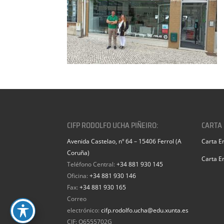
CIFP RODOLFO UCHA PIÑEIRO:
CARTA
Avenida Castelao, nº 64 – 15406 Ferrol (A
Carta E
Coruña)
Carta E
Teléfono Central:
+34 881 930 145
Oficina:
+34 881 930 146
Fax:
+34 881 930 165
Correo
electrónico:
cifp.rodolfo.ucha@edu.xunta.es
CIF: Q6555702G