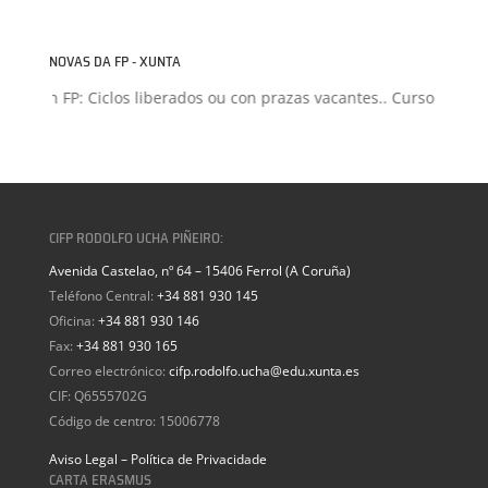
NOVAS DA FP - XUNTA
misión FP: Ciclos liberados ou con prazas vacantes.. Curso 2026-2
CIFP RODOLFO UCHA PIÑEIRO:
Avenida Castelao, nº 64 – 15406 Ferrol (A Coruña)
Teléfono Central:
+34 881 930 145
Oficina:
+34 881 930 146
Fax:
+34 881 930 165
Correo electrónico:
cifp.rodolfo.ucha@edu.xunta.es
CIF: Q6555702G
Código de centro: 15006778
Aviso Legal – Política de Privacidade
CARTA ERASMUS