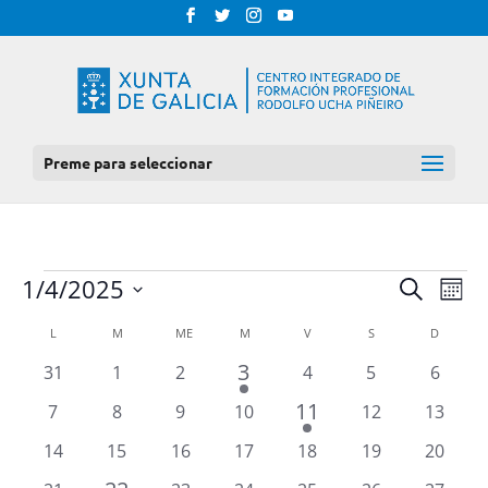
Preme para seleccionar
EVENTOS
NAV
NAVEGAC
1/4/2025
Procurar
Mes
DE
DE
Select
VIS
CALENDARIO
L
LUNS
M
MARTES
ME
MÉRCORES
M
XOVES
V
VENRES
S
SÁBADO
D
DOMIN
BUSCA
date.
DE
DE
1
3
E
0
0
0
0
0
0
31
1
2
4
5
6
EVE
EVENTOS
EVENTO
eventos
eventos
eventos
eventos
eventos
evento
VISTAS
1
11
0
0
0
0
0
0
7
8
9
10
12
13
DE
EVENTO
eventos
eventos
eventos
eventos
eventos
evento
0
0
0
0
0
0
0
14
15
16
17
18
19
20
EVENTOS
eventos
eventos
eventos
eventos
eventos
eventos
evento