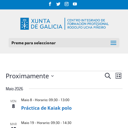
Preme para seleccionar
EVENTOS
NAV
NAVEGAC
Proximamente
Procurar
Lista
DE
DE
Select
VIS
Maio 2026
BUSCA
date.
DE
E
EVE
Maio 8 - Horario: 09:30
-
13:00
VEN
VISTAS
8
Práctica de Kaiak polo
DE
EVENTOS
Maio 19 - Horario: 09:30
-
14:30
MAR