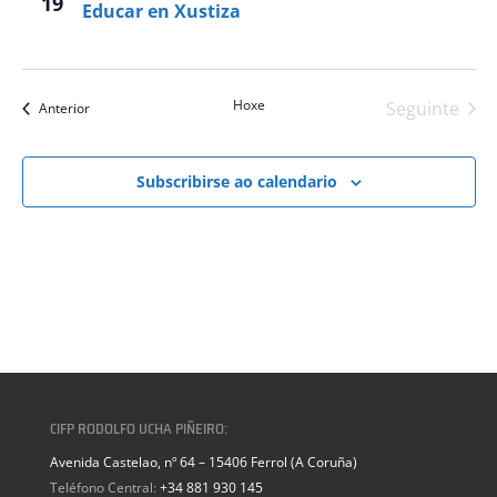
19
Educar en Xustiza
Hoxe
Seguinte
eventos
Anterior
eventos
Subscribirse ao calendario
CIFP RODOLFO UCHA PIÑEIRO:
Avenida Castelao, nº 64 – 15406 Ferrol (A Coruña)
Teléfono Central:
+34 881 930 145