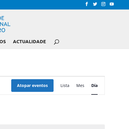
OS
ACTUALIDADE
NAVEGACIÓN
DE
Atopar eventos
Lista
Mes
Día
VISTAS
DE
EVENTO