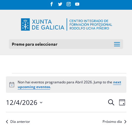
Preme para seleccionar
EVENTOS
Non hai eventos programado para Abril 2026. Jump to the
next
FOR
Notice
upcoming eventos
.
ABRIL
NAV
NAVEGAC
12/4/2026
Procurar
Día
DE
2026
DE
Select
VIS
BUSCA
date.
DE
Día anterior
Próximo día
E
EVE