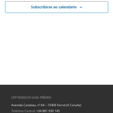
VISTAS
DE
Subscribirse ao calendario
EVENTOS
CIFP RODOLFO UCHA PIÑEIRO:
Avenida Castelao, nº 64 – 15406 Ferrol (A Coruña)
Teléfono Central:
+34 881 930 145