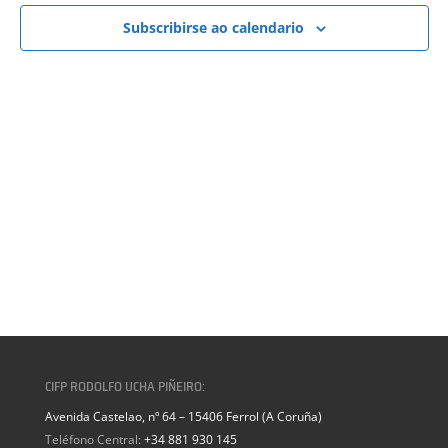
VISTAS
DE
Subscribirse ao calendario
EVENTOS
CIFP RODOLFO UCHA PIÑEIRO:
Avenida Castelao, nº 64 – 15406 Ferrol (A Coruña)
Teléfono Central:
+34 881 930 145