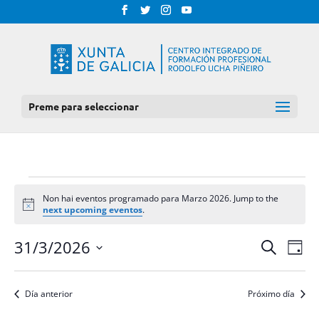
Preme para seleccionar
EVENTOS
Non hai eventos programado para Marzo 2026. Jump to the
FOR
Notice
next upcoming eventos
.
MARZO
NAV
NAVEGAC
31/3/2026
Procurar
Día
DE
2026
DE
Select
VIS
BUSCA
date.
DE
Día anterior
Próximo día
E
EVE