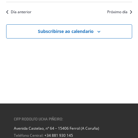
Día anterior
Próximo día
Subscribirse ao calendario
CIFP RODOLFO UCHA PIÑEIRO:
Avenida Castelao, nº 64 – 15406 Ferrol (A Coruña)
Teléfono Central:
+34 881 930 145