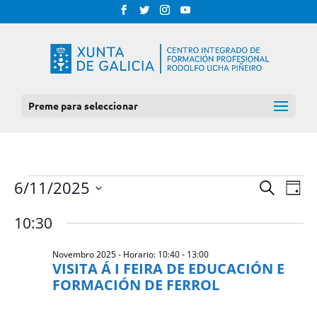
Preme para seleccionar
EVENTOS
NAV
NAVEGAC
6/11/2025
Procurar
Día
DE
DE
FOR
Select
VIS
10:30
BUSCA
date.
DE
NOVEMBRO
E
EVE
Novembro 2025 - Horario: 10:40
-
13:00
2025
VISTAS
VISITA Á I FEIRA DE EDUCACIÓN E
DE
FORMACIÓN DE FERROL
EVENTOS