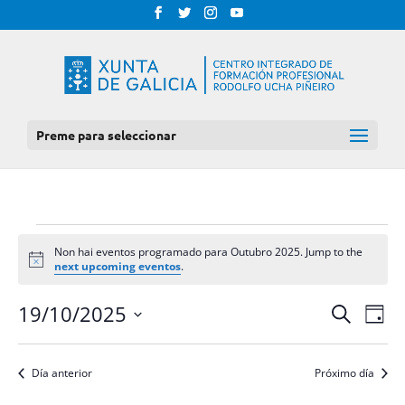
Preme para seleccionar
EVENTOS
Non hai eventos programado para Outubro 2025. Jump to the
FOR
Notice
next upcoming eventos
.
OUTUBRO
NAV
NAVEGAC
19/10/2025
Procurar
Día
DE
2025
DE
Select
VIS
BUSCA
date.
DE
Día anterior
Próximo día
E
EVE