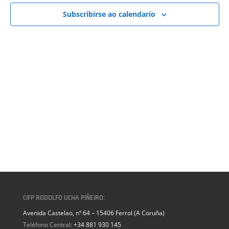
VISTAS
DE
Subscribirse ao calendario
EVENTOS
CIFP RODOLFO UCHA PIÑEIRO:
Avenida Castelao, nº 64 – 15406 Ferrol (A Coruña)
Teléfono Central:
+34 881 930 145