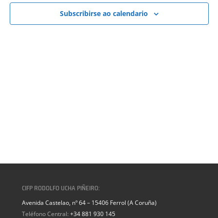
VISTAS
DE
Subscribirse ao calendario
EVENTOS
CIFP RODOLFO UCHA PIÑEIRO:
Avenida Castelao, nº 64 – 15406 Ferrol (A Coruña)
Teléfono Central:
+34 881 930 145