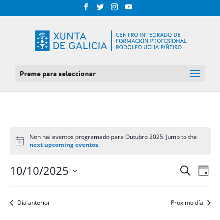
Preme para seleccionar
EVENTOS
Non hai eventos programado para Outubro 2025. Jump to the
FOR
Notice
next upcoming eventos
.
OUTUBRO
NAV
NAVEGAC
10/10/2025
Procurar
Día
DE
2025
DE
Select
VIS
BUSCA
date.
DE
Día anterior
Próximo día
E
EVE