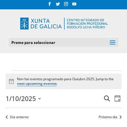
Preme para seleccionar
EVENTOS
Non hai eventos programado para Outubro 2025. Jump to the
FOR
Notice
next upcoming eventos
.
OUTUBRO
NAV
NAVEGAC
1/10/2025
Procurar
Día
DE
2025
DE
Select
VIS
BUSCA
date.
DE
Día anterior
Próximo día
E
EVE