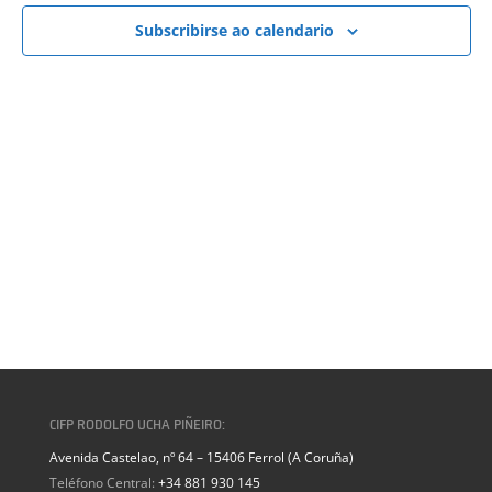
VISTAS
DE
Subscribirse ao calendario
EVENTOS
CIFP RODOLFO UCHA PIÑEIRO:
Avenida Castelao, nº 64 – 15406 Ferrol (A Coruña)
Teléfono Central:
+34 881 930 145