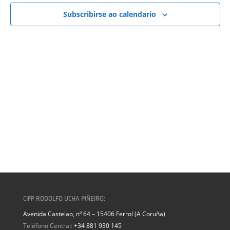
VISTAS
DE
Subscribirse ao calendario
EVENTOS
CIFP RODOLFO UCHA PIÑEIRO:
Avenida Castelao, nº 64 – 15406 Ferrol (A Coruña)
Teléfono Central:
+34 881 930 145