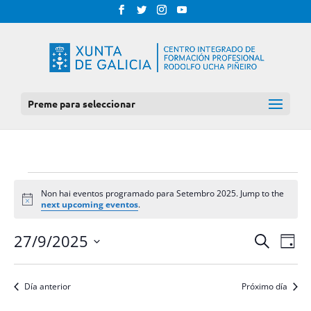
Preme para seleccionar
EVENTOS
Non hai eventos programado para Setembro 2025. Jump to the
FOR
Notice
next upcoming eventos
.
SETEMBRO
NAV
NAVEGAC
27/9/2025
Procurar
Día
DE
2025
DE
Select
VIS
BUSCA
date.
DE
Día anterior
Próximo día
E
EVE