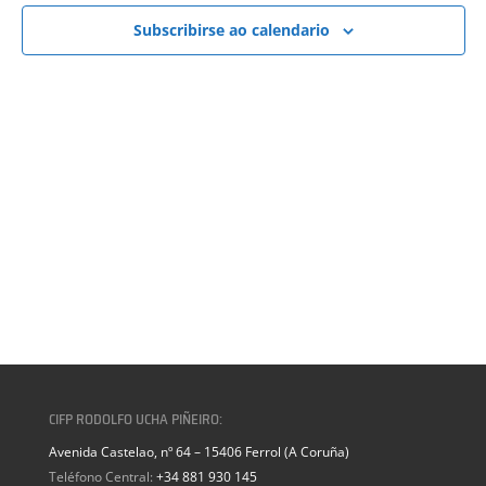
VISTAS
DE
Subscribirse ao calendario
EVENTOS
CIFP RODOLFO UCHA PIÑEIRO:
Avenida Castelao, nº 64 – 15406 Ferrol (A Coruña)
Teléfono Central:
+34 881 930 145