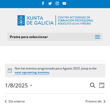
Preme para seleccionar
EVENTOS
Non hai eventos programado para Agosto 2025. Jump to the
FOR
Notice
next upcoming eventos
.
AGOSTO
NAV
NAVEGAC
1/8/2025
Procurar
Día
DE
2025
DE
Select
VIS
BUSCA
date.
DE
Día anterior
Próximo día
E
EVE