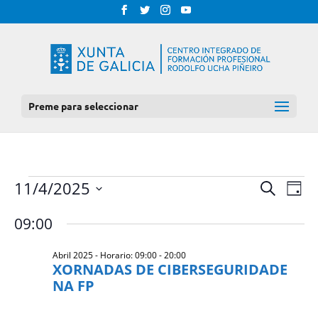
Preme para seleccionar
EVENTOS
NAV
NAVEGAC
11/4/2025
Procurar
Día
DE
DE
FOR
Select
VIS
09:00
BUSCA
date.
DE
ABRIL
E
EVE
Abril 2025 - Horario: 09:00
-
20:00
2025
VISTAS
XORNADAS DE CIBERSEGURIDADE
DE
NA FP
EVENTOS