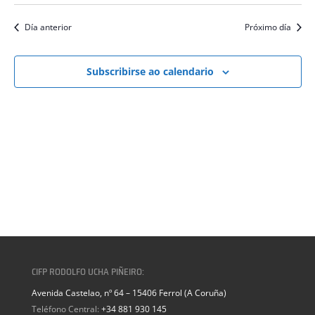
Día anterior
Próximo día
Subscribirse ao calendario
CIFP RODOLFO UCHA PIÑEIRO:
Avenida Castelao, nº 64 – 15406 Ferrol (A Coruña)
Teléfono Central:
+34 881 930 145