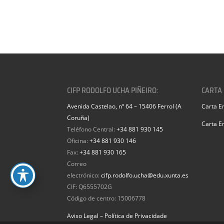
CIFP RODOLFO UCHA PIÑEIRO:
CARTA
Avenida Castelao, nº 64 – 15406 Ferrol (A
Carta E
Coruña)
Carta E
Teléfono Central:
+34 881 930 145
Oficina:
+34 881 930 146
Fax:
+34 881 930 165
Correo
electrónico:
cifp.rodolfo.ucha@edu.xunta.es
CIF: Q6555702G
Código de centro: 15006778
Aviso Legal – Política de Privacidade