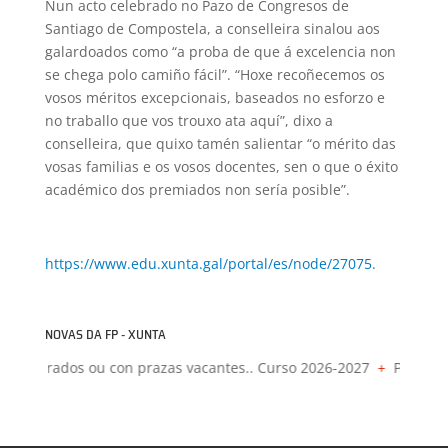
Nun acto celebrado no Pazo de Congresos de
Santiago de Compostela, a conselleira sinalou aos
galardoados como “a proba de que á excelencia non
se chega polo camiño fácil”. “Hoxe recoñecemos os
vosos méritos excepcionais, baseados no esforzo e
no traballo que vos trouxo ata aquí”, dixo a
conselleira, que quixo tamén salientar “o mérito das
vosas familias e os vosos docentes, sen o que o éxito
académico dos premiados non sería posible”.
https://www.edu.xunta.gal/portal/es/node/27075
.
NOVAS DA FP - XUNTA
s liberados ou con prazas vacantes.. Curso 2026-2027
+
Proxectos 