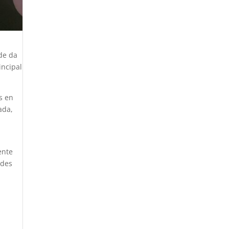
ade da
incipal
s en
ada,
ente
ades