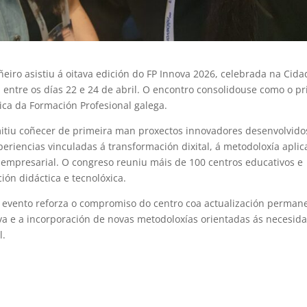
eiro asistiu á oitava edición do FP Innova 2026, celebrada na Cid
 entre os días 22 e 24 de abril. O encontro consolidouse como o pr
ica da Formación Profesional galega.
mitiu coñecer de primeira man proxectos innovadores desenvolvido
periencias vinculadas á transformación dixital, á metodoloxía aplic
empresarial. O congreso reuniu máis de 100 centros educativos e
ón didáctica e tecnolóxica.
e evento reforza o compromiso do centro coa actualización perman
va e a incorporación de novas metodoloxías orientadas ás necesid
l.