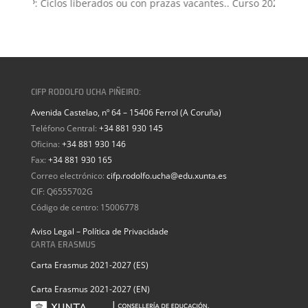
n FP: Ciclos liberados ou con prazas vacantes.. Curso 2026-2027
CIFP RODOLFO UCHA PIÑEIRO:
Avenida Castelao, nº 64 – 15406 Ferrol (A Coruña)
Teléfono Central:
+34 881 930 145
Oficina:
+34 881 930 146
Fax:
+34 881 930 165
Correo electrónico:
cifp.rodolfo.ucha@edu.xunta.es
CIF: Q6555702G
Código de centro: 15006778
Aviso Legal – Política de Privacidade
CARTA ERASMUS
Carta Erasmus 2021-2027 (ES)
Carta Erasmus 2021-2027 (EN)