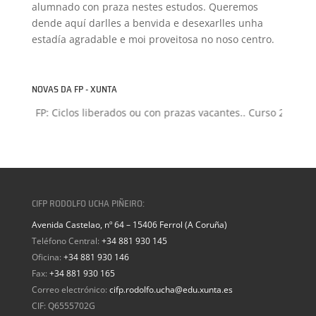
alumnado con praza nestes estudos. Queremos
dende aquí darlles a benvida e desexarlles unha
estadía agradable e moi proveitosa no noso centro.
NOVAS DA FP - XUNTA
ión FP: Ciclos liberados ou con prazas vacantes.. Curso 2026-2027
CIFP RODOLFO UCHA PIÑEIRO:
Avenida Castelao, nº 64 – 15406 Ferrol (A Coruña)
Teléfono Central:
+34 881 930 145
Oficina:
+34 881 930 146
Fax:
+34 881 930 165
Correo electrónico:
cifp.rodolfo.ucha@edu.xunta.es
CIF: Q6555702G